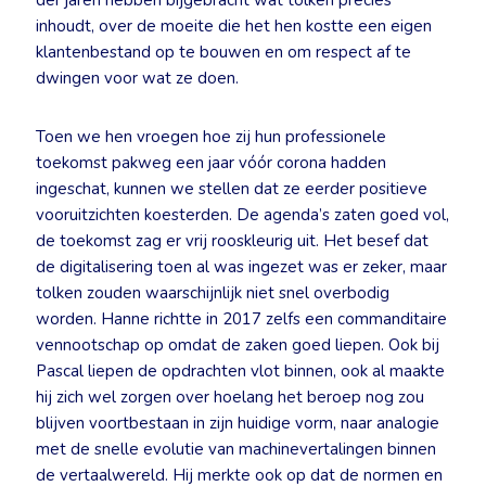
der jaren hebben bijgebracht wat tolken precies
inhoudt, over de moeite die het hen kostte een eigen
klantenbestand op te bouwen en om respect af te
dwingen voor wat ze doen.
Toen we hen vroegen hoe zij hun professionele
toekomst pakweg een jaar vóór corona hadden
ingeschat, kunnen we stellen dat ze eerder positieve
vooruitzichten koesterden. De agenda’s zaten goed vol,
de toekomst zag er vrij rooskleurig uit. Het besef dat
de digitalisering toen al was ingezet was er zeker, maar
tolken zouden waarschijnlijk niet snel overbodig
worden. Hanne richtte in 2017 zelfs een commanditaire
vennootschap op omdat de zaken goed liepen. Ook bij
Pascal liepen de opdrachten vlot binnen, ook al maakte
hij zich wel zorgen over hoelang het beroep nog zou
blijven voortbestaan in zijn huidige vorm, naar analogie
met de snelle evolutie van machinevertalingen binnen
de vertaalwereld. Hij merkte ook op dat de normen en