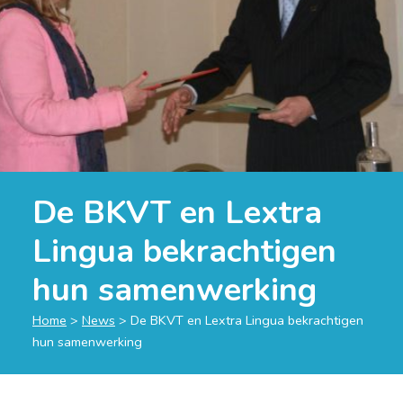
De BKVT en Lextra
Lingua bekrachtigen
hun samenwerking
Home
>
News
>
De BKVT en Lextra Lingua bekrachtigen
hun samenwerking