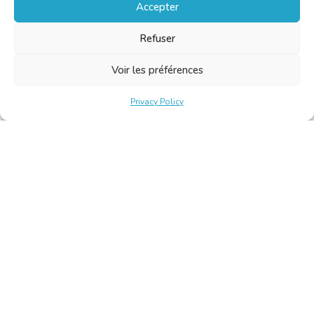
Accepter
Refuser
Voir les préférences
Privacy Policy
Belgische Kamer van Vertalers en Tolken | Chambre Belge
des Traducteurs et Interprètes
Keizerslaan 10, 1000 Brussel – Tel.: +32 2 513 09 15 –