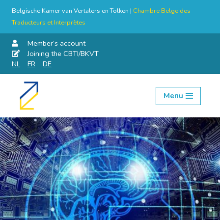
Belgische Kamer van Vertalers en Tolken |
Chambre Belge des
Traducteurs et Interprètes
Member’s account
Joining the CBTI/BKVT
NL
FR
DE
Menu
Skip
to
content