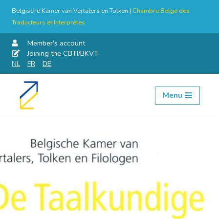
Belgische Kamer van Vertalers en Tolken |
Chambre Belge des
Traducteurs et Interprètes
Member’s account
Joining the CBTI/BKVT
NL
FR
DE
Menu
Skip
to
content