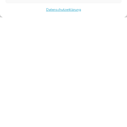
Datenschutzerklärung
Chambre Belge des Traducteurs et Interprètes | Belgische
Kamer van Vertalers en Tolken
10, bld de l’Empereur 1000 Bruxelles – Tel.: +32 2 513 09
15 –
secretariat@translators.be