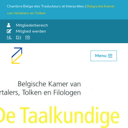
Chambre Belge des Traducteurs et Interprètes |
Belgische Kamer
van Vertalers en Tolken
Mitgliederbereich
Mitglied werden
NL
EN
FR
Menu
Skip
to
content