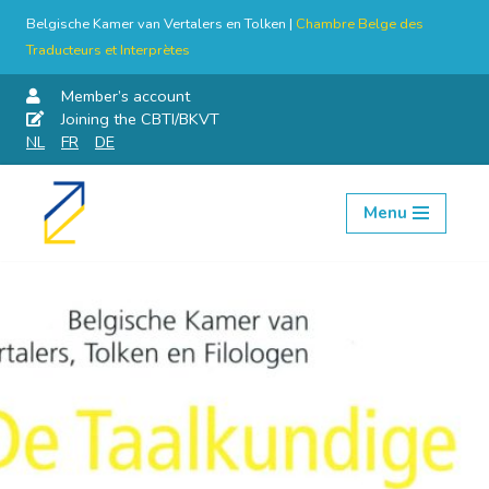
Belgische Kamer van Vertalers en Tolken |
Chambre Belge des
Traducteurs et Interprètes
Member’s account
Joining the CBTI/BKVT
NL
FR
DE
Menu
Skip
to
content