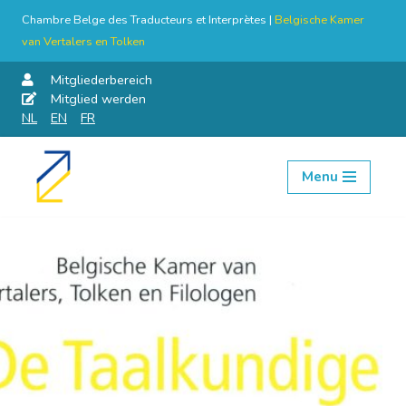
Chambre Belge des Traducteurs et Interprètes |
Belgische Kamer
van Vertalers en Tolken
Mitgliederbereich
Mitglied werden
NL
EN
FR
Menu
Skip
to
content