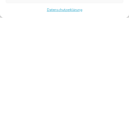
Datenschutzerklärung
Chambre Belge des Traducteurs et Interprètes | Belgische
Kamer van Vertalers en Tolken
10, bld de l’Empereur 1000 Bruxelles – Tel.: +32 2 513 09
15 –
secretariat@translators.be