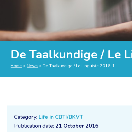
De Taalkundige / Le L
Home
>
News
>
De Taalkundige / Le Linguiste 2016-1
Category:
Life in CBTI/BKVT
Publication date:
21 October 2016