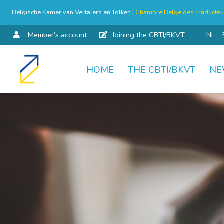
Belgische Kamer van Vertalers en Tolken |
Chambre Belge des Traducteur
Member’s account
Joining the CBTI/BKVT
NL
HOME
THE CBTI/BKVT
NE
Skip
to
content