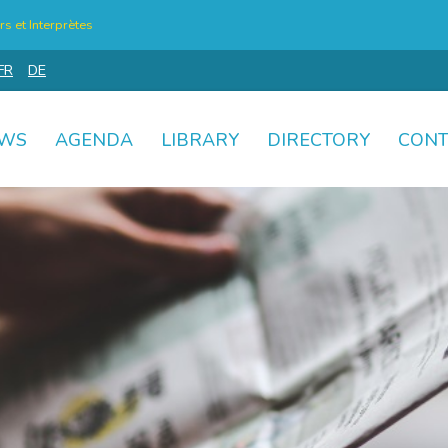
s et Interprètes
FR
DE
WS
AGENDA
LIBRARY
DIRECTORY
CONT