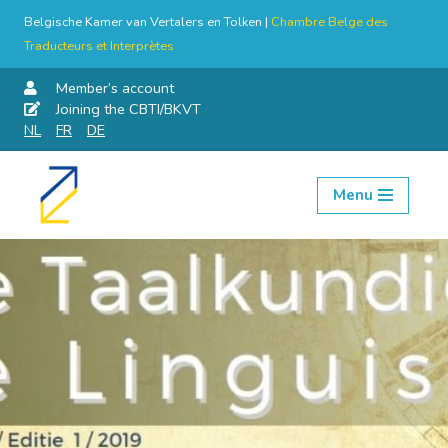
Belgische Kamer van Vertalers en Tolken |
Chambre Belge des
Traducteurs et Interprètes
Member’s account
Joining the CBTI/BKVT
NL
FR
DE
Menu
Skip
to
content