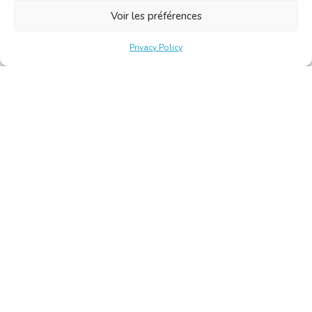
Voir les préférences
Privacy Policy
Belgische Kamer van Vertalers en Tolken | Chambre Belge
des Traducteurs et Interprètes
Keizerslaan 10, 1000 Brussel – Tel.: +32 2 513 09 15 –
secretariat@translators.be