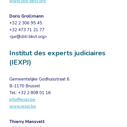
www.cbti-bkvt.org
Doris Grollmann
+32 2 306 95 45
+32 473 71 21 77
<jur@cbti bkvt.org>
Institut des experts judiciaires
(IEXPJ)
Gemeentelijke Godhuisstraat 6
B-1170 Brussel
Tel.: +32 2 808 01 16
info@iexpj.be
www.iexpj.be
Thierry Mansvelt