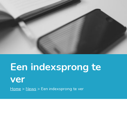
Een indexsprong te
ver
Home
>
News
>
Een indexsprong te ver