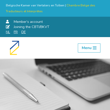
Belgische Kamer van Vertalers en Tolken |
Chambre Belge des
Traducteurs et Interprètes
Member’s account
Joining the CBTI/BKVT
NL
FR
DE
Menu
Skip
to
content