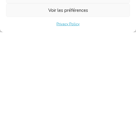
Voir les préférences
Privacy Policy
Belgische Kamer van Vertalers en Tolken | Chambre Belge
des Traducteurs et Interprètes
Keizerslaan 10, 1000 Brussel – Tel.: +32 2 513 09 15 –
secretariat@translators.be