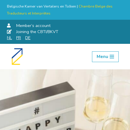
Belgische Kamer van Vertalers en Tolken |
Chambre Belge des
Traducteurs et Interprètes
Member’s account
Joining the CBTI/BKVT
NL
FR
DE
Menu
Skip
to
content