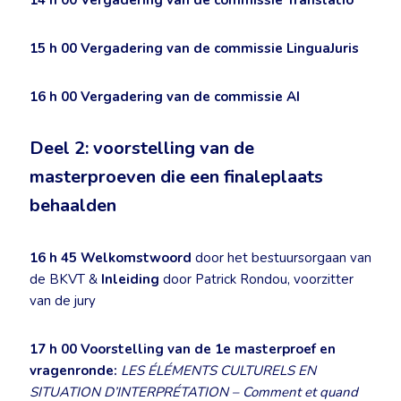
14 h
00
Vergadering van de commissie Translatio
15 h
00
Vergadering van de commissie LinguaJuris
16 h
00
Vergadering van de commissie AI
Deel 2: voorstelling van de
masterproeven die een finaleplaats
behaalden
16 h 45
Welkomstwoord
door het bestuursorgaan van
de BKVT &
Inleiding
door Patrick Rondou, voorzitter
van de jury
17 h 00
Voorstelling van de 1e masterproef en
vragenronde:
LES ÉLÉMENTS CULTURELS EN
SITUATION D’INTERPRÉTATION – Comment et quand