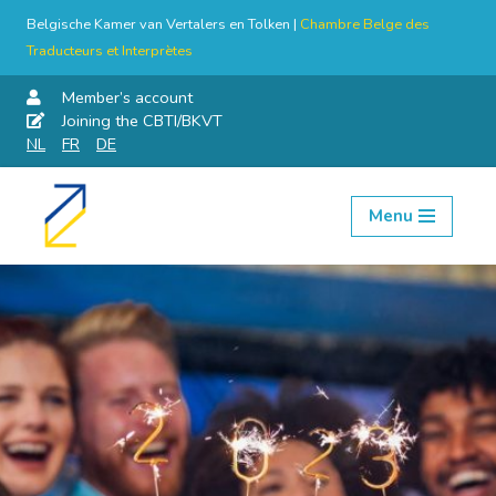
Belgische Kamer van Vertalers en Tolken |
Chambre Belge des
Traducteurs et Interprètes
Member’s account
Joining the CBTI/BKVT
NL
FR
DE
Menu
Skip
to
content