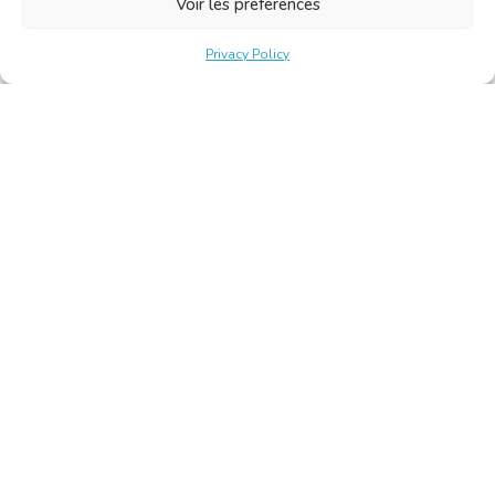
Voir les préférences
Privacy Policy
Belgische Kamer van Vertalers en Tolken | Chambre Belge
des Traducteurs et Interprètes
Keizerslaan 10, 1000 Brussel – Tel.: +32 2 513 09 15 –
secretariat@translators.be