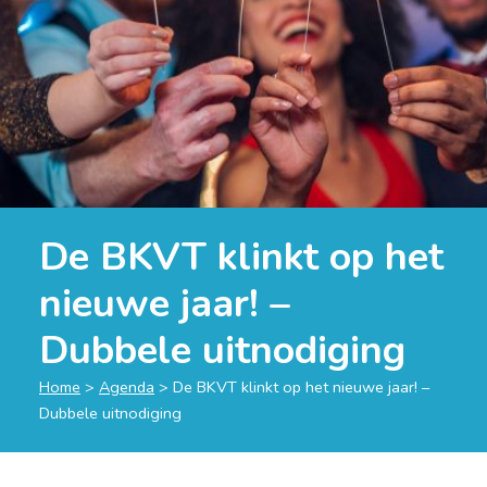
De BKVT klinkt op het
nieuwe jaar! –
Dubbele uitnodiging
Home
>
Agenda
>
De BKVT klinkt op het nieuwe jaar! –
Dubbele uitnodiging