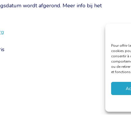
ngsdatum wordt afgerond. Meer info bij het
rg
Pour offrir 
is
cookies pour
consentir à 
comportement
ou de retire
et fonctions
Ac