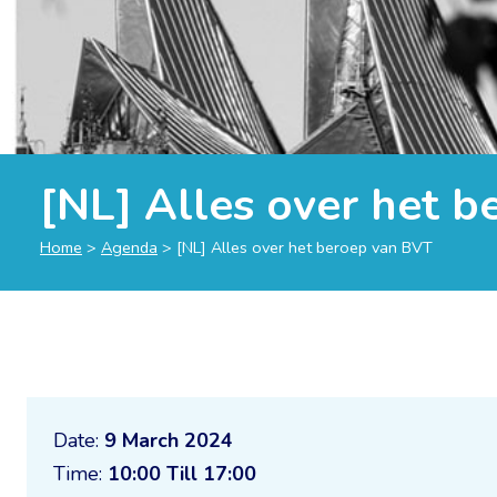
[NL] Alles over het 
Home
>
Agenda
>
[NL] Alles over het beroep van BVT
Date:
9 March 2024
Time:
10:00 Till 17:00