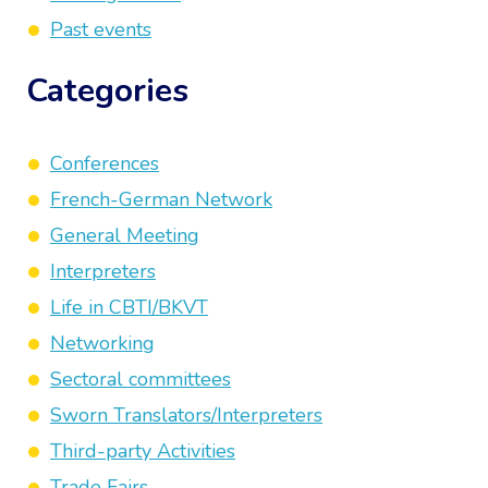
Past events
Categories
Conferences
French-German Network
General Meeting
Interpreters
Life in CBTI/BKVT
Networking
Sectoral committees
Sworn Translators/Interpreters
Third-party Activities
Trade Fairs