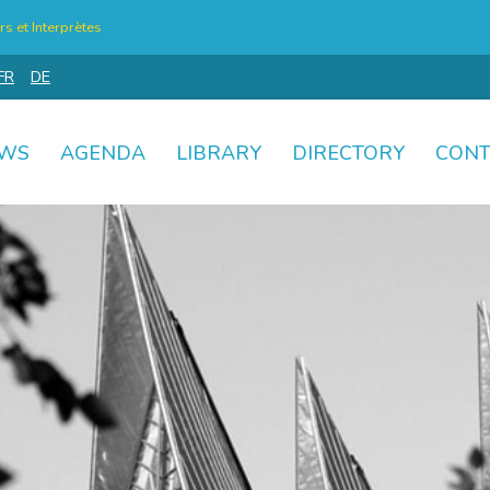
s et Interprètes
FR
DE
WS
AGENDA
LIBRARY
DIRECTORY
CONT