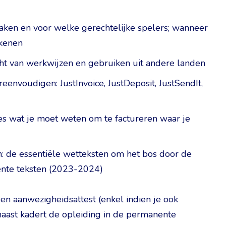
zaken en voor welke gerechtelijke spelers; wanneer
ekenen
cht van werkwijzen en gebruiken uit andere landen
eenvoudigen: JustInvoice, JustDeposit, JustSendIt,
es wat je moet weten om te factureren waar je
n: de essentiële wetteksten om het bos door de
cente teksten (2023-2024)
en aanwezigheidsattest (enkel indien je ook
rnaast kadert de opleiding in de permanente