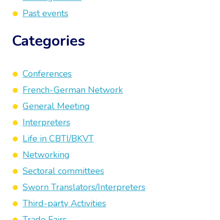
Past events
Categories
Conferences
French-German Network
General Meeting
Interpreters
Life in CBTI/BKVT
Networking
Sectoral committees
Sworn Translators/Interpreters
Third-party Activities
Trade Fairs