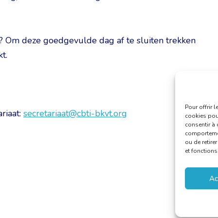
e? Om deze goedgevulde dag af te sluiten trekken
t.
Pour offrir 
riaat:
secretariaat@cbti-bkvt.org
cookies pour
consentir à 
comportement
ou de retire
et fonctions
Ac