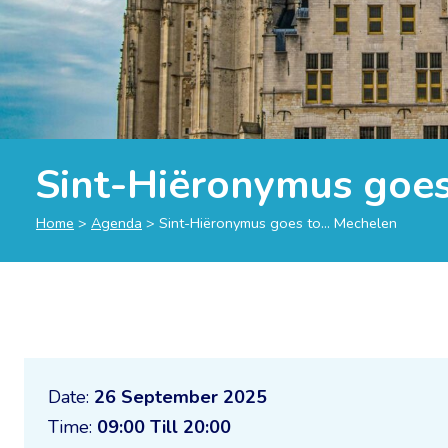
Sint-Hiëronymus goe
Home
>
Agenda
>
Sint-Hiëronymus goes to… Mechelen
Date:
26 September 2025
Time:
09:00 Till 20:00