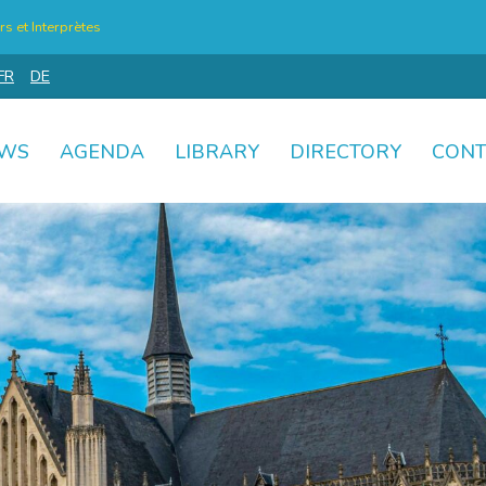
s et Interprètes
FR
DE
WS
AGENDA
LIBRARY
DIRECTORY
CONT