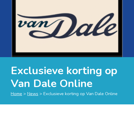
Exclusieve korting op
Van Dale Online
Home
>
News
>
Exclusieve korting op Van Dale Online