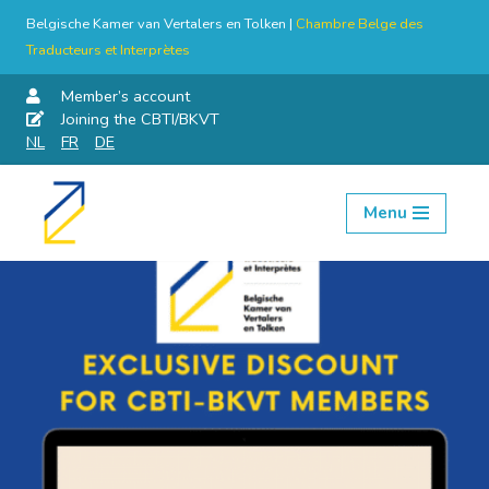
Belgische Kamer van Vertalers en Tolken |
Chambre Belge des
Traducteurs et Interprètes
Member’s account
Joining the CBTI/BKVT
NL
FR
DE
Menu
Skip
to
content