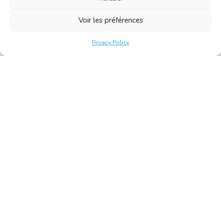
Voir les préférences
Privacy Policy
Belgische Kamer van Vertalers en Tolken | Chambre Belge
des Traducteurs et Interprètes
Keizerslaan 10, 1000 Brussel – Tel.: +32 2 513 09 15 –
secretariat@translators.be