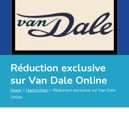
Réduction exclusive
sur Van Dale Online
Home
>
Nachrichten
>
Réduction exclusive sur Van Dale
Online