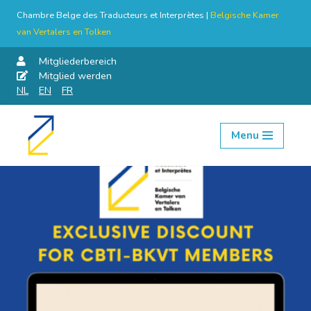
Chambre Belge des Traducteurs et Interprètes |
Belgische Kamer
van Vertalers en Tolken
Mitgliederbereich
Mitglied werden
NL
EN
FR
Menu
Skip
to
content