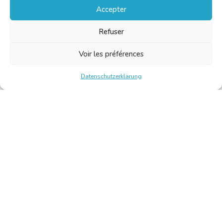
Accepter
Refuser
Voir les préférences
Datenschutzerklärung
Chambre Belge des Traducteurs et Interprètes | Belgische
Kamer van Vertalers en Tolken