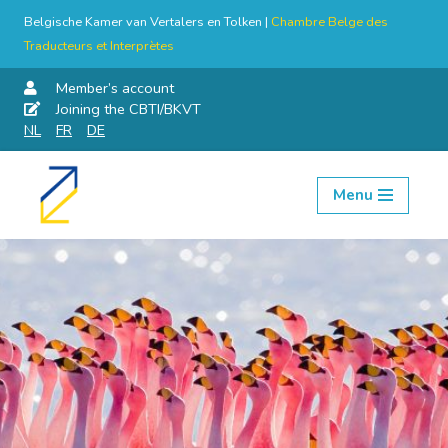
Belgische Kamer van Vertalers en Tolken |
Chambre Belge des
Traducteurs et Interprètes
Member’s account
Joining the CBTI/BKVT
NL
FR
DE
Menu
Skip
to
content