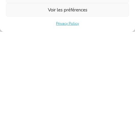
Voir les préférences
Privacy Policy
Belgische Kamer van Vertalers en Tolken | Chambre Belge
des Traducteurs et Interprètes
Keizerslaan 10, 1000 Brussel – Tel.: +32 2 513 09 15 –
secretariat@translators.be