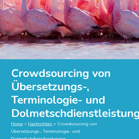
Crowdsourcing von
Übersetzungs-,
Terminologie- und
Dolmetschdienstleistun
Home
>
Nachrichten
>
Crowdsourcing von
Übersetzungs-, Terminologie- und
Dolmetschdienstleistungen