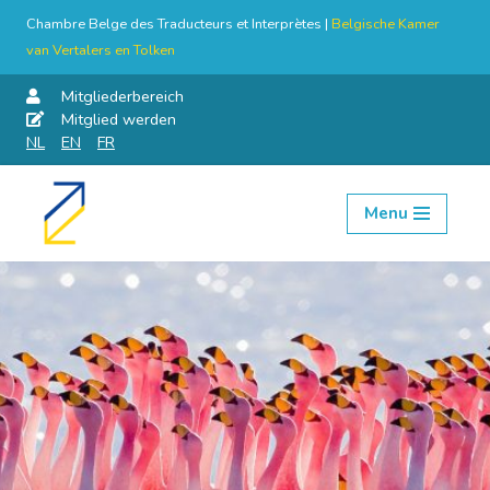
Chambre Belge des Traducteurs et Interprètes |
Belgische Kamer
van Vertalers en Tolken
Mitgliederbereich
Mitglied werden
NL
EN
FR
Menu
Skip
to
content