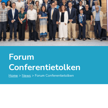
Forum
Conferentietolken
Home
>
News
>
Forum Conferentietolken