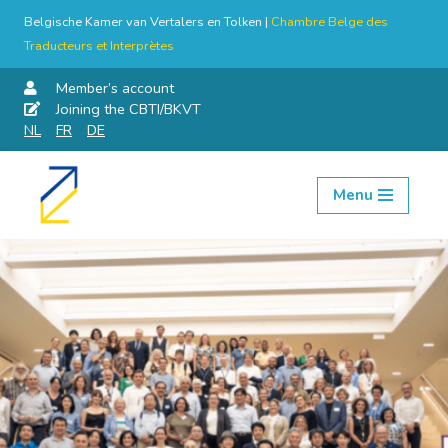
Belgische Kamer van Vertalers en Tolken |
Chambre Belge des
Traducteurs et Interprètes
Member’s account
Joining the CBTI/BKVT
NL
FR
DE
Menu
Skip
to
content