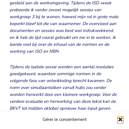
gesteld aan de werkomgeving. Tijdens de ISO-week
probeerde ik verder zoveel mogelijk sessies van
werkgroep 3 bij te wonen, hoewel mijn rol in grote mate
beperkt bleef tot die van waarnemer. De overvloed aan
documenten en sessies was best wel indrukwekkend,
en ik heb de tijd vooral gebruikt om me in te werken. Ik
leerde veel bij over de inhoud van de normen en de
werking van ISO en NBN.
Tijdens de laatste sessie werden een aantal resoluties
goedgekeurd, waardoor sommige normen in de
volgende fase van ontwikkeling terecht kwamen. De
norm over simultaantolken vanuit hubs zou verder
worden herwerkt door een kleinere werkgroep. Voor de
verdere evaluatie en herwerking van deze tekst kan de
BKVT tot midden oktober opnieuw haar input geven.
Wie meer wil weten of een bijdrage wil leveren, kan
Gérer le consentement
altijd contact opnemen met het Forum Conferentietolken!