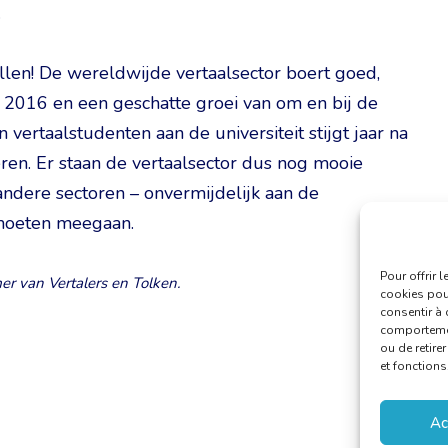
.
llen! De wereldwijde vertaalsector boert goed,
 2016 en een geschatte groei van om en bij de
ertaalstudenten aan de universiteit stijgt jaar na
eren. Er staan de vertaalsector dus nog mooie
 andere sectoren – onvermijdelijk aan de
 moeten meegaan.
Pour offrir 
er van Vertalers en Tolken.
cookies pour
consentir à 
comportement
ou de retire
et fonctions
Ac