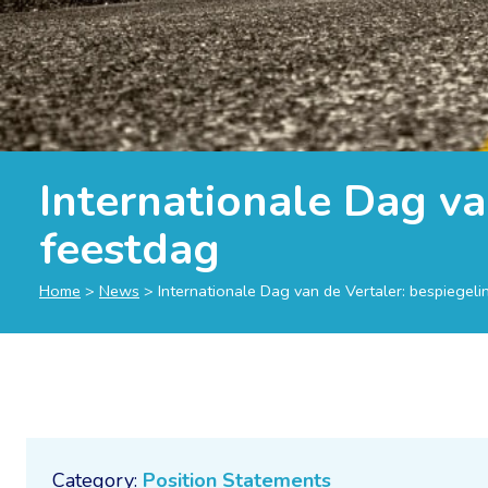
Internationale Dag va
feestdag
Home
>
News
>
Internationale Dag van de Vertaler: bespiegeli
Category:
Position Statements