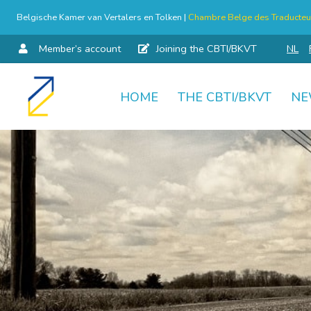
Belgische Kamer van Vertalers en Tolken |
Chambre Belge des Traducteur
Member’s account
Joining the CBTI/BKVT
NL
HOME
THE CBTI/BKVT
NE
Skip
to
content