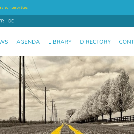
s et Interprètes
FR
DE
WS
AGENDA
LIBRARY
DIRECTORY
CONT