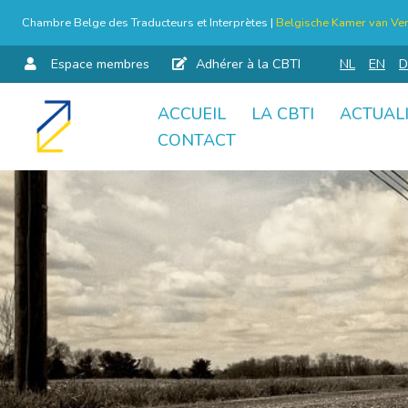
Chambre Belge des Traducteurs et Interprètes |
Belgische Kamer van Ver
Espace membres
Adhérer à la CBTI
NL
EN
D
ACCUEIL
LA CBTI
ACTUAL
Aller
CONTACT
au
contenu