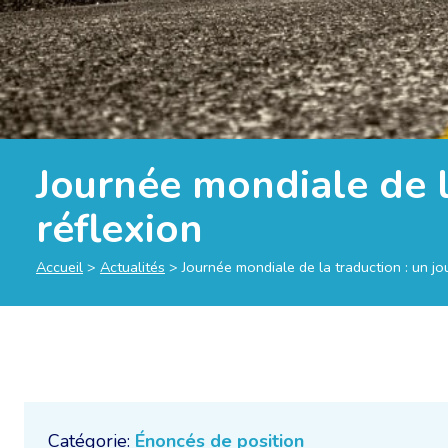
Journée mondiale de la
réflexion
Accueil
>
Actualités
>
Journée mondiale de la traduction : un jou
Catégorie:
Énoncés de position