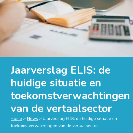
Jaarverslag ELIS: de
huidige situatie en
toekomstverwachtingen
van de vertaalsector
Home
>
News
>
Jaarverslag ELIS: de huidige situatie en
toekomstverwachtingen van de vertaalsector