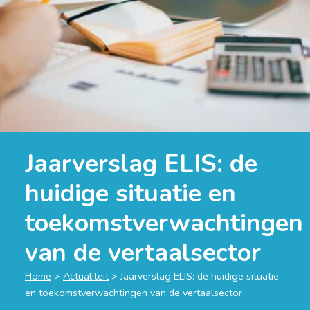
Jaarverslag ELIS: de
huidige situatie en
toekomstverwachtingen
van de vertaalsector
Home
>
Actualiteit
>
Jaarverslag ELIS: de huidige situatie
en toekomstverwachtingen van de vertaalsector