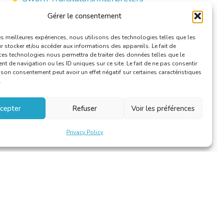
Taxes
Gérer le consentement
Training
les meilleures expériences, nous utilisons des technologies telles que les
Useful Information
 stocker et/ou accéder aux informations des appareils. Le fait de
ces technologies nous permettra de traiter des données telles que le
 de navigation ou les ID uniques sur ce site. Le fait de ne pas consentir
r son consentement peut avoir un effet négatif sur certaines caractéristiques
.
cepter
Refuser
Voir les préférences
Privacy Policy