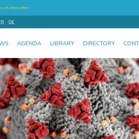
s et Interprètes
FR
DE
WS
AGENDA
LIBRARY
DIRECTORY
CONT