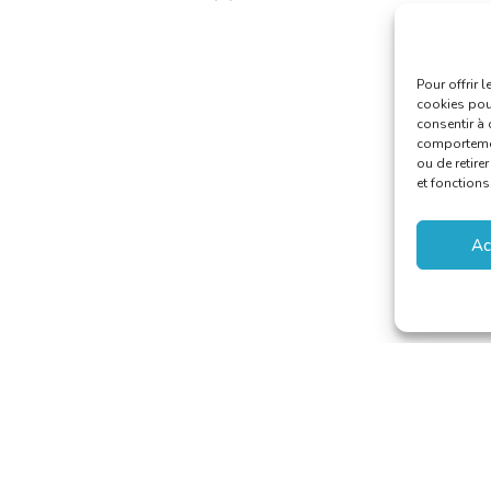
Pour offrir 
cookies pour
consentir à 
comportement
ou de retire
et fonctions
Ac