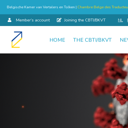
Belgische Kamer van Vertalers en Tolken |
Chambre Belge des Traducteur
Member’s account
Joining the CBTI/BKVT
NL
HOME
THE CBTI/BKVT
NE
Skip
to
content