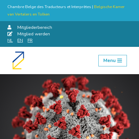
Chambre Belge des Traducteurs et Interprètes |
Belgische Kamer
van Vertalers en Tolken
Mitgliederbereich
Mitglied werden
NL
EN
FR
Menu
Skip
to
content