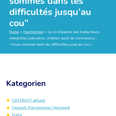
sommes dans les
difficultés jusqu’au
cou”
Home
>
Nachrichten
>
Le cri d’alarme des traducteurs-
interprètes judiciaires, victimes aussi du coronavirus :
« Nous sommes dans les difficultés jusqu’au cou »
Kategorien
CBTI/BKVT aktuell
Deutsch-französisches Netzwerk
Eulita