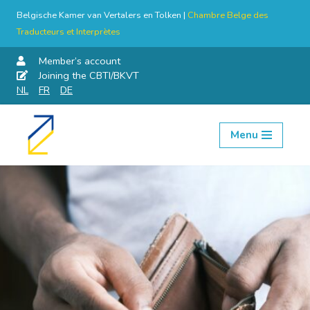
Belgische Kamer van Vertalers en Tolken |
Chambre Belge des
Traducteurs et Interprètes
Member’s account
Joining the CBTI/BKVT
NL
FR
DE
Menu
Skip
to
content