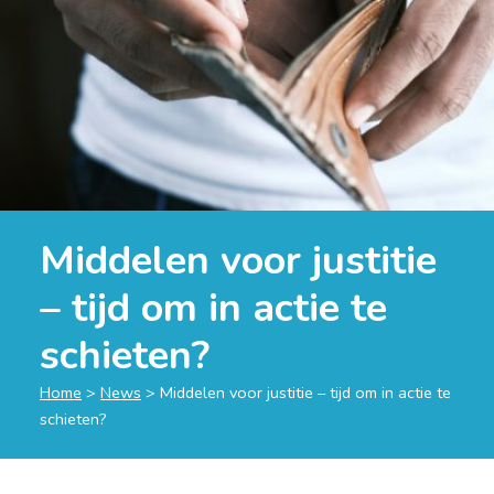
Middelen voor justitie
– tijd om in actie te
schieten?
Home
>
News
>
Middelen voor justitie – tijd om in actie te
schieten?