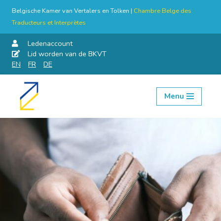
Belgische Kamer van Vertalers en Tolken |
Chambre Belge des
Traducteurs et Interprètes
Ledenaccount
Lid worden van de BKVT
EN
FR
DE
Menu
Skip
to
content