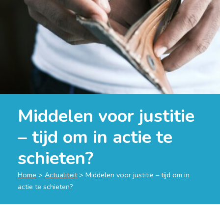
Middelen voor justitie
– tijd om in actie te
schieten?
Home
>
Actualiteit
>
Middelen voor justitie – tijd om in
actie te schieten?