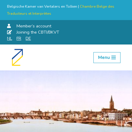
Belgische Kamer van Vertalers en Tolken |
Chambre Belge des
Traducteurs et Interprètes
Member’s account
Joining the CBTI/BKVT
NL
FR
DE
Menu
Skip
to
content