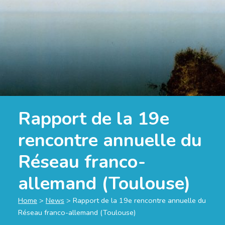
Rapport de la 19e
rencontre annuelle du
Réseau franco-
allemand (Toulouse)
Home
>
News
>
Rapport de la 19e rencontre annuelle du
Réseau franco-allemand (Toulouse)