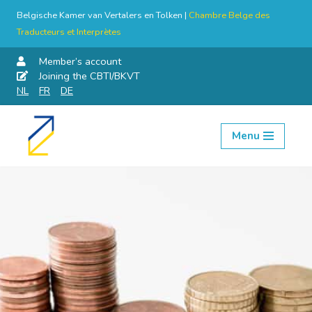
Belgische Kamer van Vertalers en Tolken |
Chambre Belge des
Traducteurs et Interprètes
Member’s account
Joining the CBTI/BKVT
NL
FR
DE
Menu
Skip
to
content