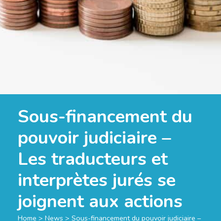
Sous-financement du
pouvoir judiciaire –
Les traducteurs et
interprètes jurés se
joignent aux actions
Home
>
News
>
Sous-financement du pouvoir judiciaire –