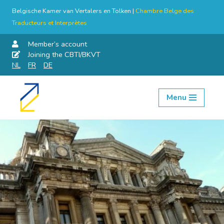
Belgische Kamer van Vertalers en Tolken |
Chambre Belge des
Traducteurs et Interprètes
Member’s account
Joining the CBTI/BKVT
NL
FR
DE
Menu
Skip
to
content