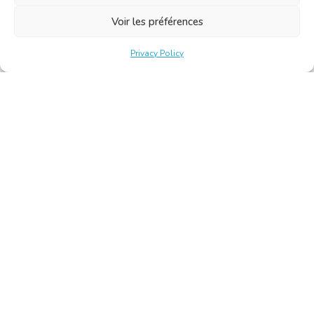
Voir les préférences
Privacy Policy
Belgische Kamer van Vertalers en Tolken | Chambre Belge
des Traducteurs et Interprètes
Keizerslaan 10, 1000 Brussel – Tel.: +32 2 513 09 15 –
secretariat@translators.be