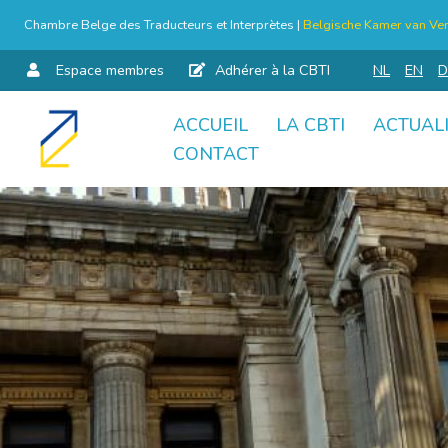
Chambre Belge des Traducteurs et Interprètes |
Belgische Kamer van Ver
Espace membres
Adhérer à la CBTI
NL
EN
D
ACCUEIL
LA CBTI
ACTUAL
Aller
CONTACT
au
contenu