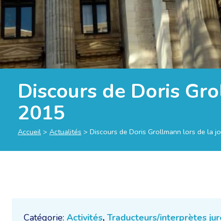
Discours de Doris Gro
2015
Accueil
>
Actualités
>
Discours de Doris Grollmann lors de la 
Catégorie:
Activités
,
Traducteurs/interprètes jur