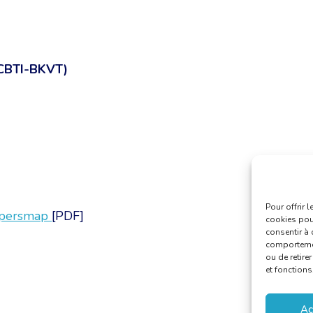
(CBTI-BKVT)
Pour offrir 
 persmap
[PDF]
cookies pour
consentir à 
comportement
ou de retire
et fonctions
Ac