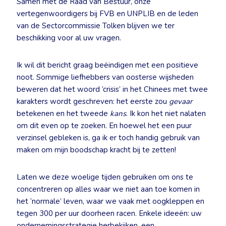
Samen met de Raad van Bestuur, onze
vertegenwoordigers bij FVB en UNPLIB en de leden
van de Sectorcommissie Tolken blijven we ter
beschikking voor al uw vragen.
Ik wil dit bericht graag beëindigen met een positieve
noot. Sommige liefhebbers van oosterse wijsheden
beweren dat het woord ‘crisis’ in het Chinees met twee
karakters wordt geschreven: het eerste zou
gevaar
betekenen en het tweede
kans
. Ik kon het niet nalaten
om dit even op te zoeken. En hoewel het een puur
verzinsel gebleken is, ga ik er toch handig gebruik van
maken om mijn boodschap kracht bij te zetten!
Laten we deze woelige tijden gebruiken om ons te
concentreren op alles waar we niet aan toe komen in
het ‘normale’ leven, waar we vaak met oogkleppen en
tegen 300 per uur doorheen racen. Enkele ideeën: uw
ondernemingsstrategie herbekijken, een