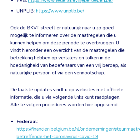
FVB:
https://www.federatievrijeberoepen.be/
UNPLIB:
https://www.unplib.be/
Ook de BKVT streeft er natuurlijk naar u zo goed
mogelijk te informeren over de maatregelen die u
kunnen helpen om deze periode te overbruggen. U
vindt hieronder een overzicht van de maatregelen die
betrekking hebben op vertalers en tolken in de
hoedanigheid van beoefenaars van een vrij beroep, als
natuurlijke persoon of via een vennootschap.
De laatste updates vindt u op websites met officiële
informatie, die u via volgende links kunt raadplegen.
Alle te volgen procedures worden hier opgesomd:
Federaal
:
https://financien.belgium.be/nl/ondernemingen/steunmaat
betreffende-het-coronavirus-covid-19