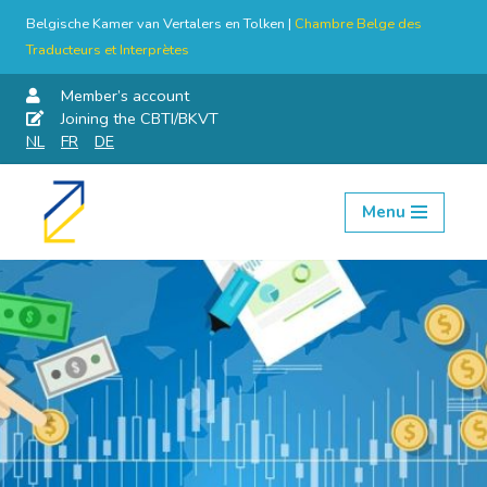
Belgische Kamer van Vertalers en Tolken |
Chambre Belge des
Traducteurs et Interprètes
Member’s account
Joining the CBTI/BKVT
NL
FR
DE
Menu
Skip
to
content