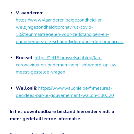
Vlaanderen
:
https://www.vlaanderen.be/gezondheid-en-
welzijn/gezondheid/coronavirus-covid-
19/steunmaatregelen-voor-zelfstandigen-en-
ondernemers-die-schade-lijden-door-de-coronacrisis
Brussel
:
https://1819.brussels/nl/blog/faq-
coronavirus-en-ondernemingen-antwoord-op-uw-
meest-gestelde-vragen
Wallonië
:
https://www.wallonie.be/fr/mesures-
decidees-par-le-gouvernement-wallon-180320
In het downloadbare bestand hieronder vindt u
meer gedetailleerde informatie.