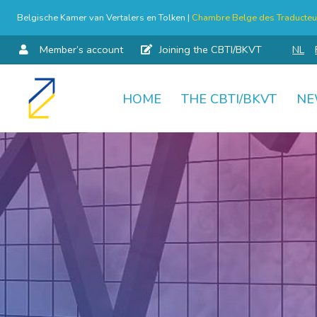
Belgische Kamer van Vertalers en Tolken |
Chambre Belge des Traducteur
Member’s account
Joining the CBTI/BKVT
NL
HOME
THE CBTI/BKVT
NE
Skip
to
content