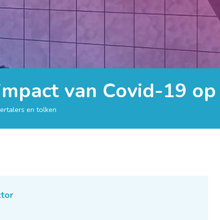
pact van Covid-19 op v
rtalers en tolken
tor