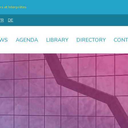
s et Interprètes
FR
DE
WS
AGENDA
LIBRARY
DIRECTORY
CONT