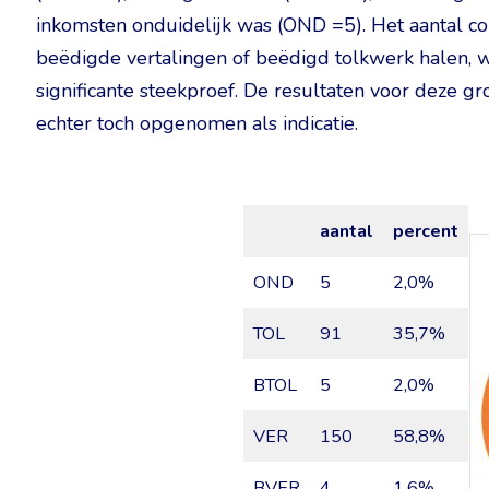
inkomsten onduidelijk was (OND =5). Het aantal co
beëdigde vertalingen of beëdigd tolkwerk halen, wa
significante steekproef. De resultaten voor deze 
echter toch opgenomen als indicatie.
aantal
percent
OND
5
2,0%
TOL
91
35,7%
BTOL
5
2,0%
VER
150
58,8%
BVER
4
1,6%