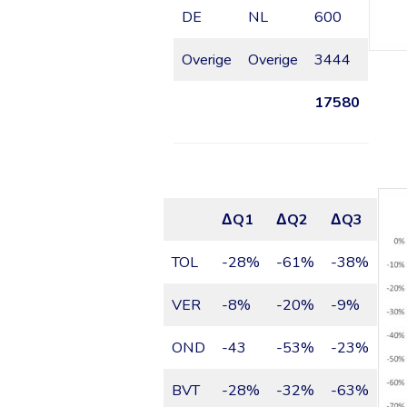
DE
NL
600
Overige
Overige
3444
17580
ΔQ1
ΔQ2
ΔQ3
TOL
-28%
-61%
-38%
VER
-8%
-20%
-9%
OND
-43
-53%
-23%
BVT
-28%
-32%
-63%