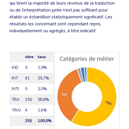
qui tirent la majorité de leurs revenus de la traduction
ou de l’interprétation jurée n’est pas suffisant pour
établir un échantillon statistiquement significatif. Les
résultats les concernant sont cependant repris,
individuellement ou agrégés, à titre indicatif.
nbre
taux
IND
5
2,0%
INT
91
35,7%
INTJ
5
2,0%
TRA
150
58,8%
TRAJ
4
1,6%
255
100,0%