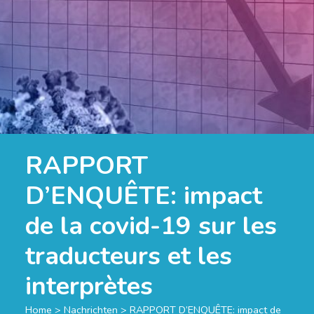
RAPPORT
D’ENQUÊTE: impact
de la covid-19 sur les
traducteurs et les
interprètes
Home
>
Nachrichten
>
RAPPORT D’ENQUÊTE: impact de