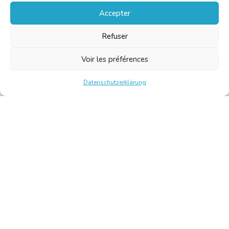
Accepter
Refuser
Voir les préférences
Datenschutzerklärung
Chambre Belge des Traducteurs et Interprètes | Belgische
Kamer van Vertalers en Tolken