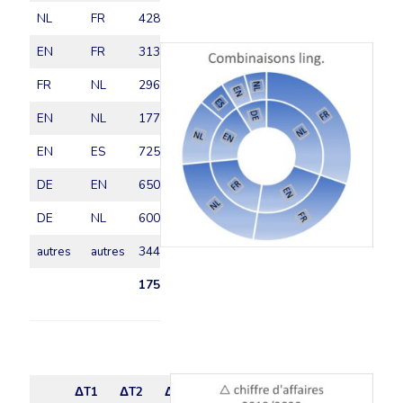
NL
FR
4287
EN
FR
3137
FR
NL
2962
EN
NL
1775
EN
ES
725
DE
EN
650
DE
NL
600
autres
autres
3444
17580
ΔT1
ΔT2
ΔT3