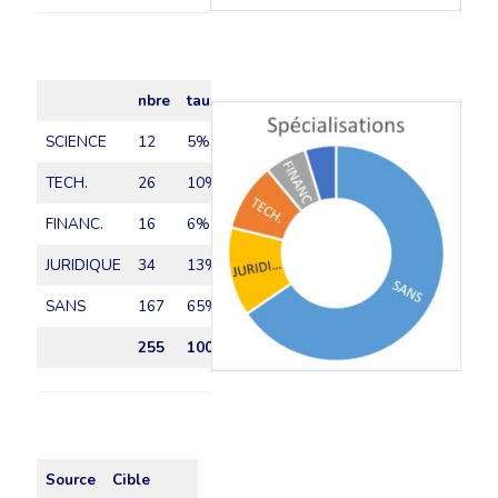
nbre
taux
SCIENCE
12
5%
TECH.
26
10%
FINANC.
16
6%
JURIDIQUE
34
13%
SANS
167
65%
255
100%
Source
Cible