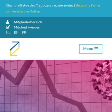
Chambre Belge des Traducteurs et Interprètes |
Belgische Kamer
van Vertalers en Tolken
Mitgliederbereich
Mitglied werden
NL
EN
FR
Menu
Skip
to
content