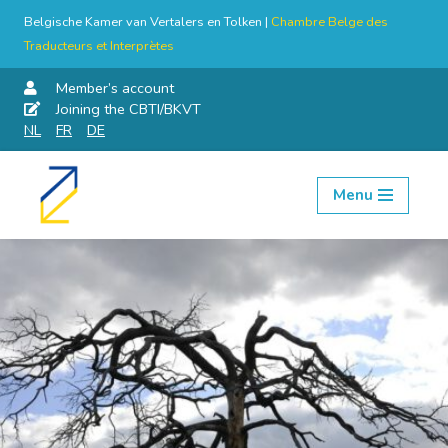
Belgische Kamer van Vertalers en Tolken |
Chambre Belge des
Traducteurs et Interprètes
Member’s account
Joining the CBTI/BKVT
NL
FR
DE
Menu
Skip
to
content