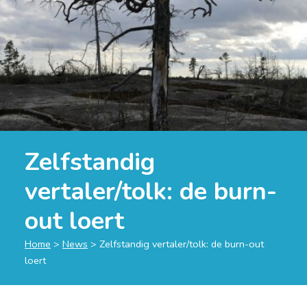
Zelfstandig
vertaler/tolk: de burn-
out loert
Home
>
News
>
Zelfstandig vertaler/tolk: de burn-out
loert