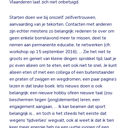
Vlaanderen laat zich niet onbetuigd.
Starten doen we bij onszelf: zelfvertrouwen,
aanvaarding van je tekorten. Contacten met anderen
zijn echter minstens zo belangrijk: redenen te over om
geen enkele borrelavond meer te missen, deel te
nemen aan permanente educatie, te netwerken (cfr.
workshop op 15 september 2016); … Zie het niet te
groots en geniet van kleine dingen: sprokkel tijd, laat je
pc even alleen om te eten, eet ook niet te snel. Je kunt
alleen eten of met een collega of een buitenstaander
en praten of zwijgen en wegdromen, een paar pagina’s
lezen in dat leuke boek. Iets nieuws doen is ook
belangrijk: een nieuwe hobby ofeen nieuwe taal (zou
beschermen tegen (jong)dementie) leren, een
engagement aangaan, … Ik kan beamen dat sport
belangrijk is… en toch is het steeds het eerste dat
wegens ‘tijdverlies’ wegvalt, ook al weet ik dat ik tien
keer meer energie heb na een uurtje joggen of een