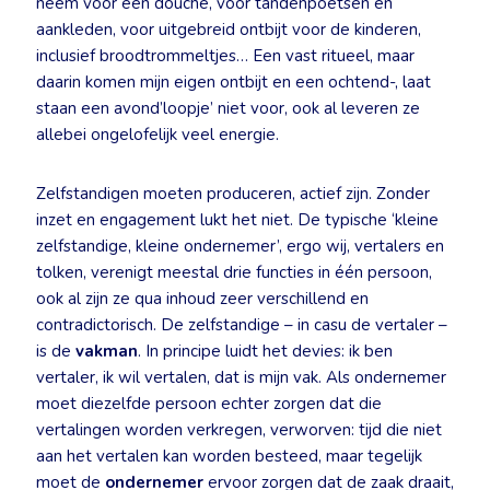
neem voor een douche, voor tandenpoetsen en
aankleden, voor uitgebreid ontbijt voor de kinderen,
inclusief broodtrommeltjes… Een vast ritueel, maar
daarin komen mijn eigen ontbijt en een ochtend-, laat
staan een avond’loopje’ niet voor, ook al leveren ze
allebei ongelofelijk veel energie.
Zelfstandigen moeten produceren, actief zijn. Zonder
inzet en engagement lukt het niet. De typische ‘kleine
zelfstandige, kleine ondernemer’, ergo wij, vertalers en
tolken, verenigt meestal drie functies in één persoon,
ook al zijn ze qua inhoud zeer verschillend en
contradictorisch. De zelfstandige – in casu de vertaler –
is de
vakman
. In principe luidt het devies: ik ben
vertaler, ik wil vertalen, dat is mijn vak. Als ondernemer
moet diezelfde persoon echter zorgen dat die
vertalingen worden verkregen, verworven: tijd die niet
aan het vertalen kan worden besteed, maar tegelijk
moet de
ondernemer
ervoor zorgen dat de zaak draait,