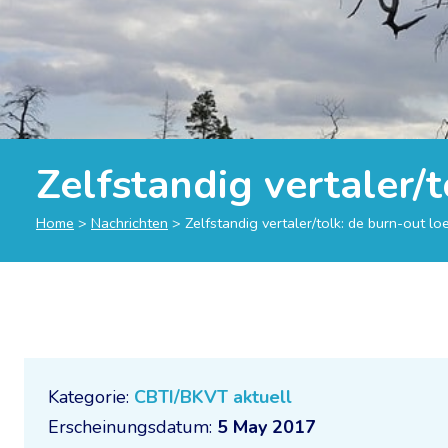
Zelfstandig vertaler/t
Home
>
Nachrichten
>
Zelfstandig vertaler/tolk: de burn-out loe
Kategorie:
CBTI/BKVT aktuell
Erscheinungsdatum:
5 May 2017