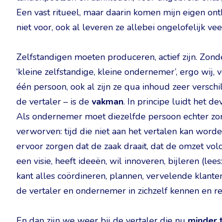
Een vast ritueel, maar daarin komen mijn eigen ontb
niet voor, ook al leveren ze allebei ongelofelijk vee
Zelfstandigen moeten produceren, actief zijn. Zond
‘kleine zelfstandige, kleine ondernemer’, ergo wij, v
één persoon, ook al zijn ze qua inhoud zeer verschil
de vertaler – is de
vakman
. In principe luidt het dev
Als ondernemer moet diezelfde persoon echter zor
verworven: tijd die niet aan het vertalen kan wor
ervoor zorgen dat de zaak draait, dat de omzet vol
een visie, heeft ideeën, wil innoveren, bijleren (le
kant alles coördineren, plannen, vervelende klante
de vertaler en ondernemer in zichzelf kennen en r
En dan zijn we weer bij de vertaler die nu
minder t