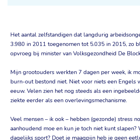
Het aantal zelfstandigen dat langdurig arbeidsong
3.980 in 2011 toegenomen tot 5.035 in 2015, zo bli
opvroeg bij minister van Volksgezondheid De Block
Mijn grootouders werkten 7 dagen per week, ik m
burn-out bestond niet. Niet voor niets een Engel
eeuw. Velen zien het nog steeds als een ingebeel
ziekte eerder als een overlevingsmechanisme.
Veel mensen – ik ook – hebben (gezonde) stress n
aanhoudend moe en kun je toch niet kunt slapen? 
dagelijks sport? Doet je maagpijn heb je geen eetl