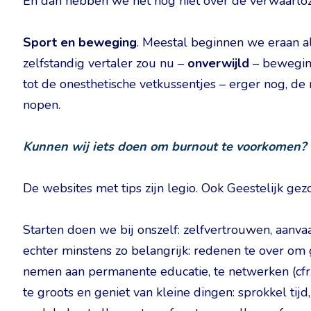
En dan hebben we het nog niet over de verwaarlozi
Sport en beweging
. Meestal beginnen we eraan als
zelfstandig vertaler zou nu –
onverwijld
– beweging
tot de onesthetische vetkussentjes – erger nog, 
nopen.
Kunnen wij iets doen om burnout te voorkomen?
De websites met tips zijn legio. Ook Geestelijk gez
Starten doen we bij onszelf: zelfvertrouwen, aanva
echter minstens zo belangrijk: redenen te over om
nemen aan permanente educatie, te netwerken (cfr
te groots en geniet van kleine dingen: sprokkel tijd,