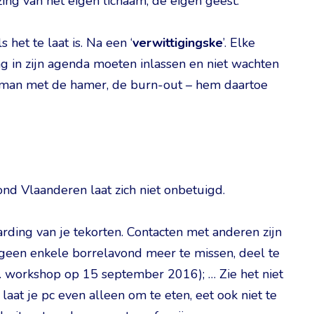
ng van het eigen lichaam, de eigen geest.
 het te laat is. Na een ‘
verwittigingske
’. Elke
 in zijn agenda moeten inlassen en niet wachten
de man met de hamer, de burn-out – hem daartoe
ond Vlaanderen laat zich niet onbetuigd.
arding van je tekorten. Contacten met anderen zijn
 geen enkele borrelavond meer te missen, deel te
. workshop op 15 september 2016); … Zie het niet
 laat je pc even alleen om te eten, eet ook niet te