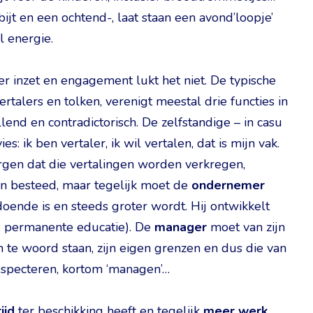
ijt en een ochtend-, laat staan een avond’loopje’
l energie.
er inzet en engagement lukt het niet. De typische
ertalers en tolken, verenigt meestal drie functies in
lend en contradictorisch. De zelfstandige – in casu
ies: ik ben vertaler, ik wil vertalen, dat is mijn vak.
gen dat die vertalingen worden verkregen,
den besteed, maar tegelijk moet de
ondernemer
doende is en steeds groter wordt. Hij ontwikkelt
es: permanente educatie). De
manager
moet van zijn
n te woord staan, zijn eigen grenzen en dus die van
especteren, kortom ‘managen’…
ijd
ter beschikking heeft en tegelijk
meer werk
.