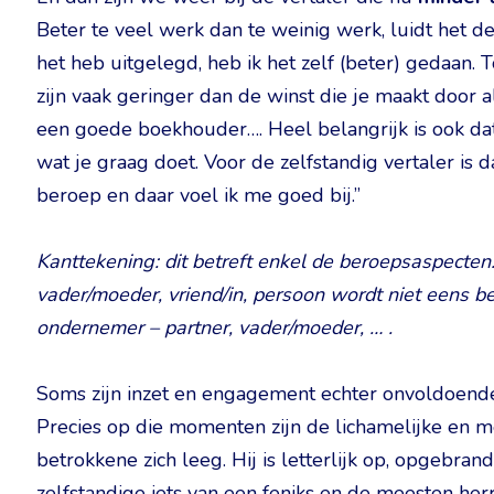
Beter te veel werk dan te weinig werk, luidt het d
het heb uitgelegd, heb ik het zelf (beter) gedaan. 
zijn vaak geringer dan de winst die je maakt door 
een goede boekhouder…. Heel belangrijk is ook dat 
wat je graag doet. Voor de zelfstandig vertaler is da
beroep en daar voel ik me goed bij.”
Kanttekening: dit betreft enkel de beroepsaspecten. 
vader/moeder, vriend/in, persoon wordt niet eens be
ondernemer – partner, vader/moeder, … .
Soms zijn inzet en engagement echter onvoldoende o
Precies op die momenten zijn de lichamelijke en m
betrokkene zich leeg. Hij is letterlijk op, opgebran
zelfstandige iets van een feniks en de meesten her