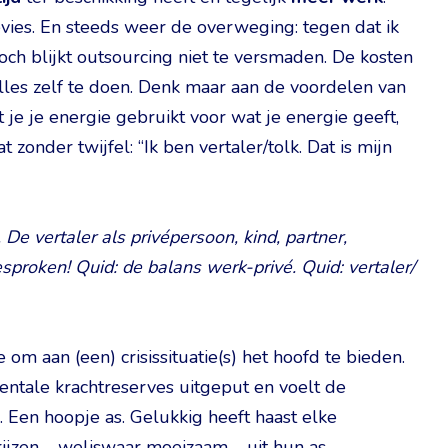
evies. En steeds weer de overweging: tegen dat ik
Toch blijkt outsourcing niet te versmaden. De kosten
alles zelf te doen. Denk maar aan de voordelen van
je je energie gebruikt voor wat je energie geeft,
t zonder twijfel: “Ik ben vertaler/tolk. Dat is mijn
De vertaler als privépersoon, kind, partner,
sproken! Quid: de balans werk-privé. Quid: vertaler/
m aan (een) crisissituatie(s) het hoofd te bieden.
entale krachtreserves uitgeput en voelt de
d. Een hoopje as. Gelukkig heeft haast elke
rijzen – weliswaar moeizaam – uit hun as.