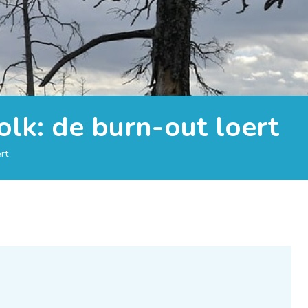
olk: de burn-out loert
rt