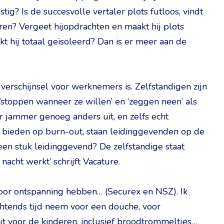
g? Is de succesvolle vertaler plots futloos, vindt
reren? Vergeet hijopdrachten en maakt hij plots
t hij totaal geïsoleerd? Dan is er meer aan de
erschijnsel voor werknemers is. Zelfstandigen zijn
 ‘stoppen wanneer ze willen’ en ‘zeggen neen’ als
er jammer genoeg anders uit, en zelfs echt
s bieden op burn-out, staan leidinggevenden op de
t, een stuk leidinggevend? De zelfstandige staat
nacht werkt’ schrijft Vacature.
voor ontspanning hebben… (Securex en NSZ). Ik
htends tijd neem voor een douche, voor
jt voor de kinderen, inclusief broodtrommeltjes…