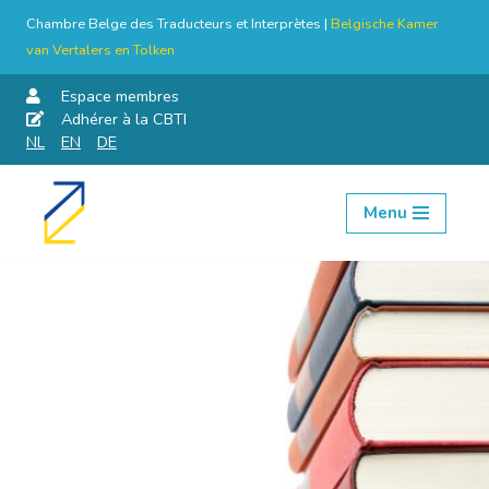
Chambre Belge des Traducteurs et Interprètes |
Belgische Kamer
van Vertalers en Tolken
Espace membres
Adhérer à la CBTI
NL
EN
DE
Menu
Aller
au
contenu