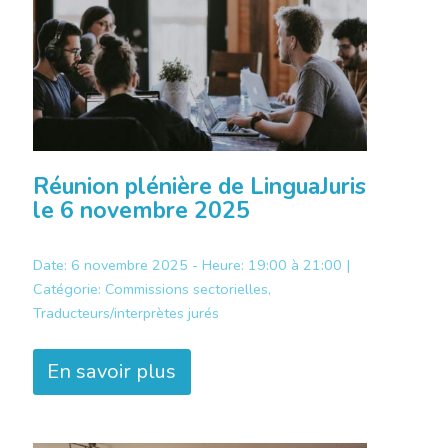
Réunion plénière de LinguaJuris
le 6 novembre 2025
Date: 6 novembre 2025 - Heure: 19:00 à 21:00 |
Catégorie:
Commissions sectorielles,
Traducteurs/interprètes jurés
En savoir plus