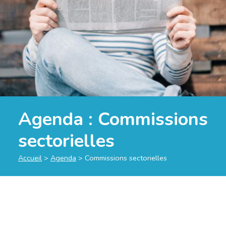
Agenda : Commissions
sectorielles
Accueil
>
Agenda
>
Commissions sectorielles