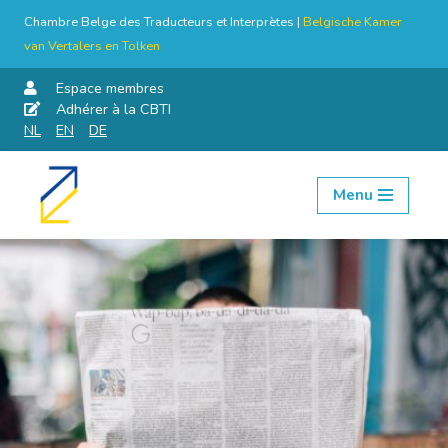
Chambre Belge des Traducteurs et Interprètes |
Belgische Kamer
van Vertalers en Tolken
Espace membres
Adhérer à la CBTI
NL
EN
DE
Menu
Aller
au
contenu