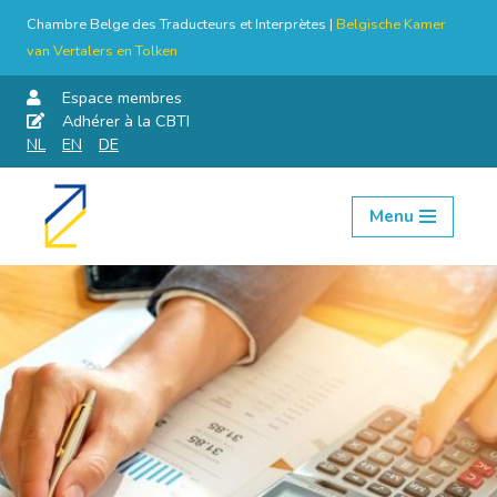
Chambre Belge des Traducteurs et Interprètes |
Belgische Kamer
van Vertalers en Tolken
Espace membres
Adhérer à la CBTI
NL
EN
DE
Menu
Aller
au
contenu