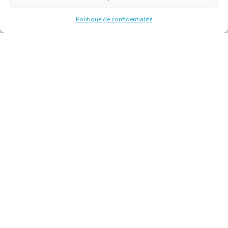
Politique de confidentialité
Chambre Belge des Traducteurs et Interprètes | Belgische
Kamer van Vertalers en Tolken
10, bld de l’Empereur 1000 Bruxelles – Tél. : +32 2 513 09
15 –
secretariat@translators.be