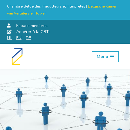
Chambre Belge des Traducteurs et Interprètes |
Belgische Kamer
van Vertalers en Tolken
Espace membres
Adhérer à la CBTI
NL
EN
DE
Menu
Aller
au
contenu