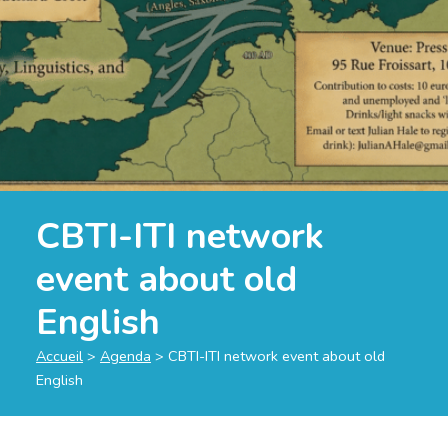
CBTI-ITI network
event about old
English
Accueil
>
Agenda
>
CBTI-ITI network event about old
English