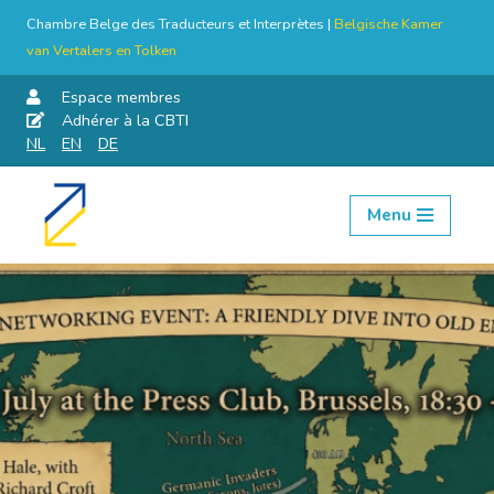
Chambre Belge des Traducteurs et Interprètes |
Belgische Kamer
van Vertalers en Tolken
Espace membres
Adhérer à la CBTI
NL
EN
DE
Menu
Aller
au
contenu