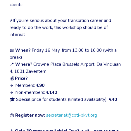
clients.
⚡If you’re serious about your translation career and
ready to do the work, this workshop should be of
interest
📅
When?
Friday 16 May, from 13.00 to 16.00 (with a
break)
📍
Where?
Crowne Plaza Brussels Airport, Da Vincilaan
4, 1831 Zaventem
💰
Price?
🔹 Members:
€90
🔹 Non-members:
€140
🎓 Special price for students (limited availability):
€40
📩
Register now:
secretariat@cbti-bkvt.org