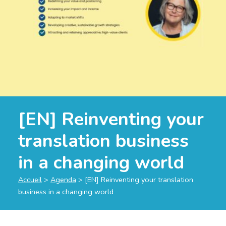
[EN] Reinventing your
translation business
in a changing world
Accueil
>
Agenda
>
[EN] Reinventing your translation
business in a changing world