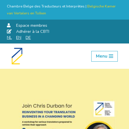
Chambre Belge des Traducteurs et Interprètes |
Belgische Kamer
van Vertalers en Tolken
Espace membres
Adhérer à la CBTI
NL
EN
DE
Menu
Aller
au
contenu