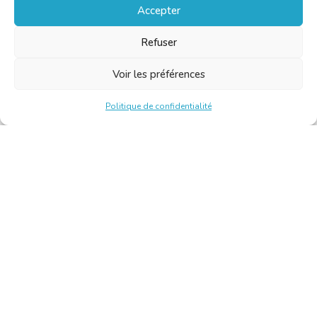
Accepter
Refuser
Voir les préférences
Politique de confidentialité
Chambre Belge des Traducteurs et Interprètes | Belgische
Kamer van Vertalers en Tolken
10, bld de l’Empereur 1000 Bruxelles – Tél. : +32 2 513 09