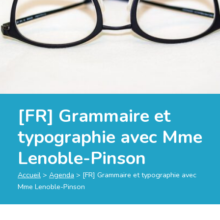
[FR] Grammaire et
typographie avec Mme
Lenoble-Pinson
Accueil
>
Agenda
>
[FR] Grammaire et typographie avec
Mme Lenoble-Pinson