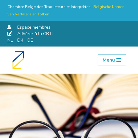
Chambre Belge des Traducteurs et Interprètes |
Belgische Kamer
van Vertalers en Tolken
Espace membres
Adhérer à la CBTI
NL
EN
DE
Menu
Aller
au
contenu