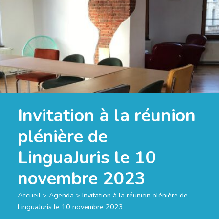
Invitation à la réunion
plénière de
LinguaJuris le 10
novembre 2023
Accueil
>
Agenda
>
Invitation à la réunion plénière de
LinguaJuris le 10 novembre 2023