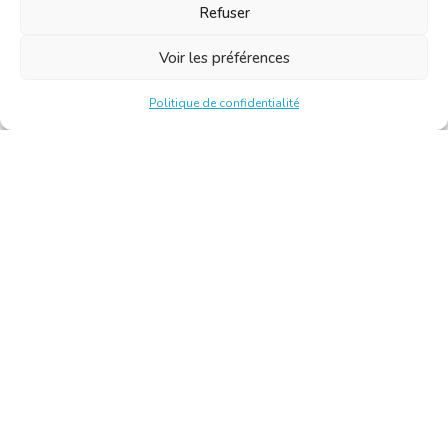
Refuser
Voir les préférences
Politique de confidentialité
Chambre Belge des Traducteurs et Interprètes | Belgische
Kamer van Vertalers en Tolken
10, bld de l’Empereur 1000 Bruxelles – Tél. : +32 2 513 09
15 –
secretariat@translators.be