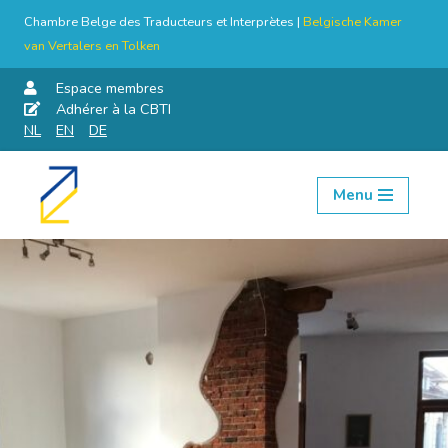
Chambre Belge des Traducteurs et Interprètes |
Belgische Kamer
van Vertalers en Tolken
Espace membres
Adhérer à la CBTI
NL
EN
DE
Menu
Aller
au
contenu