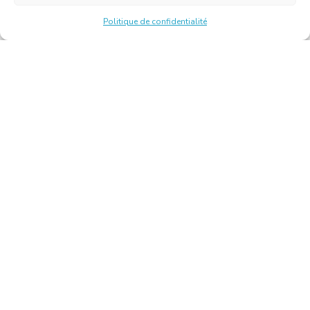
Politique de confidentialité
Chambre Belge des Traducteurs et Interprètes | Belgische
Kamer van Vertalers en Tolken
10, bld de l’Empereur 1000 Bruxelles – Tél. : +32 2 513 09
15 –
secretariat@translators.be