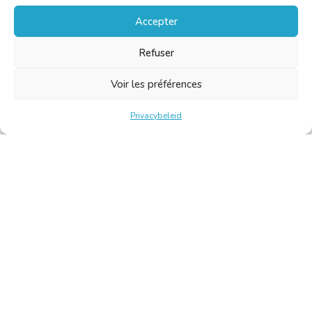
Accepter
Refuser
Voir les préférences
Privacybeleid
Belgische Kamer van Vertalers en Tolken | Chambre Belge
des Traducteurs et Interprètes