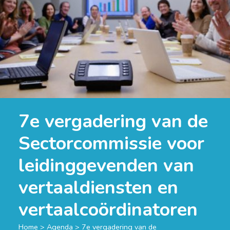
7e vergadering van de
Sectorcommissie voor
leidinggevenden van
vertaaldiensten en
vertaalcoördinatoren
Home
>
Agenda
>
7e vergadering van de