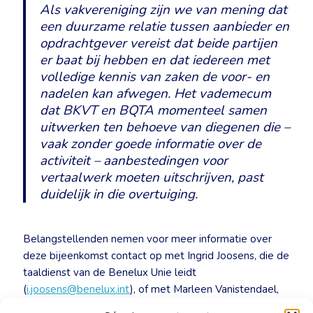
Als vakvereniging zijn we van mening dat
een duurzame relatie tussen aanbieder en
opdrachtgever vereist dat beide partijen
er baat bij hebben en dat iedereen met
volledige kennis van zaken de voor- en
nadelen kan afwegen. Het vademecum
dat BKVT en BQTA momenteel samen
uitwerken ten behoeve van diegenen die –
vaak zonder goede informatie over de
activiteit – aanbestedingen voor
vertaalwerk moeten uitschrijven, past
duidelijk in die overtuiging.
Belangstellenden nemen voor meer informatie over
deze bijeenkomst contact op met Ingrid Joosens, die de
taaldienst van de Benelux Unie leidt
(
i.joosens@benelux.int
), of met Marleen Vanistendael,
verantwoordelijk voor de vertaaldienst bij SD Worx