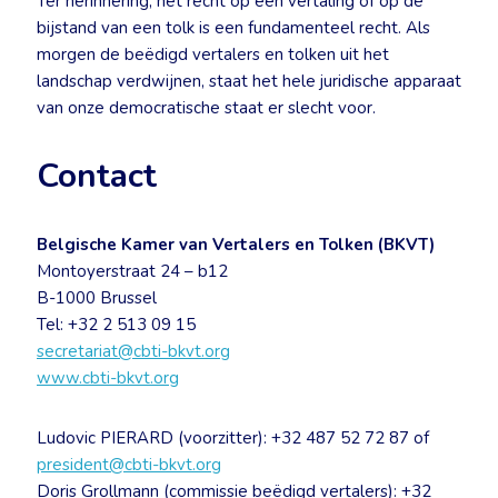
Ter herinnering, het recht op een vertaling of op de
bijstand van een tolk is een fundamenteel recht. Als
morgen de beëdigd vertalers en tolken uit het
landschap verdwijnen, staat het hele juridische apparaat
van onze democratische staat er slecht voor.
Contact
Belgische Kamer van Vertalers en Tolken (BKVT)
Montoyerstraat 24 – b12
B-1000 Brussel
Tel: +32 2 513 09 15
secretariat@cbti-bkvt.org
www.cbti-bkvt.org
Ludovic PIERARD (voorzitter): +32 487 52 72 87 of
president@cbti-bkvt.org
Doris Grollmann (commissie beëdigd vertalers): +32