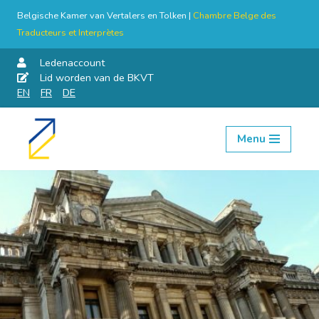
Belgische Kamer van Vertalers en Tolken |
Chambre Belge des
Traducteurs et Interprètes
Ledenaccount
Lid worden van de BKVT
EN
FR
DE
Menu
Skip
to
content