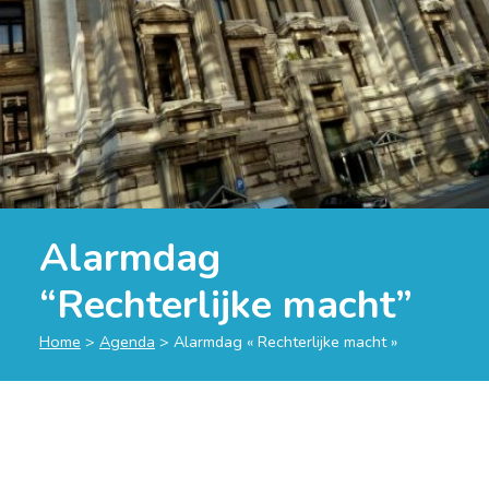
Alarmdag
“Rechterlijke macht”
Home
>
Agenda
>
Alarmdag « Rechterlijke macht »