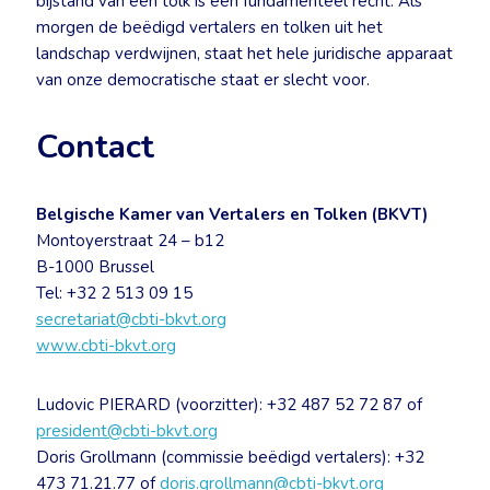
bijstand van een tolk is een fundamenteel recht. Als
morgen de beëdigd vertalers en tolken uit het
landschap verdwijnen, staat het hele juridische apparaat
van onze democratische staat er slecht voor.
Contact
Belgische Kamer van Vertalers en Tolken (BKVT)
Montoyerstraat 24 – b12
B-1000 Brussel
Tel: +32 2 513 09 15
secretariat@cbti-bkvt.org
www.cbti-bkvt.org
Ludovic PIERARD (voorzitter): +32 487 52 72 87 of
president@cbti-bkvt.org
Doris Grollmann (commissie beëdigd vertalers): +32
473 71.21.77 of
doris.grollmann@cbti-bkvt.org