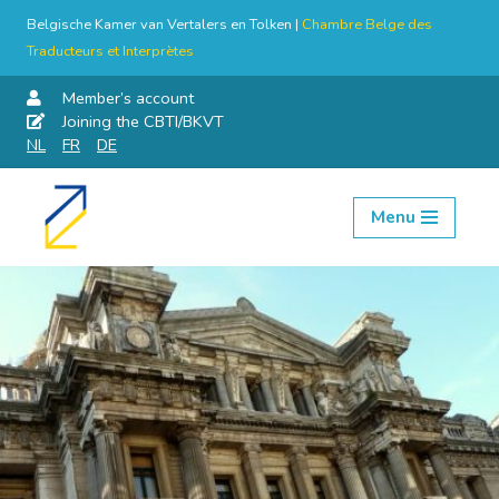
Belgische Kamer van Vertalers en Tolken |
Chambre Belge des
Traducteurs et Interprètes
Member’s account
Joining the CBTI/BKVT
NL
FR
DE
Menu
Skip
to
content