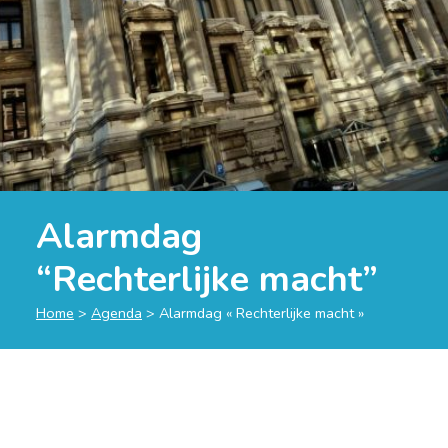
Alarmdag
“Rechterlijke macht”
Home
>
Agenda
>
Alarmdag « Rechterlijke macht »