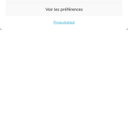
Voir les préférences
Privacybeleid
Belgische Kamer van Vertalers en Tolken | Chambre Belge
des Traducteurs et Interprètes
Keizerslaan 10, 1000 Brussel – Tel.: +32 2 513 09 15 –
secretariaat@translators.be