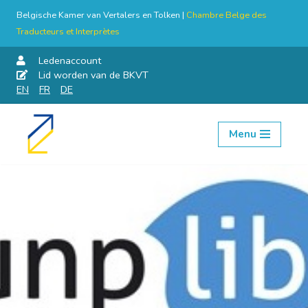
Belgische Kamer van Vertalers en Tolken |
Chambre Belge des
Traducteurs et Interprètes
Ledenaccount
Lid worden van de BKVT
EN
FR
DE
Menu
Skip
to
content